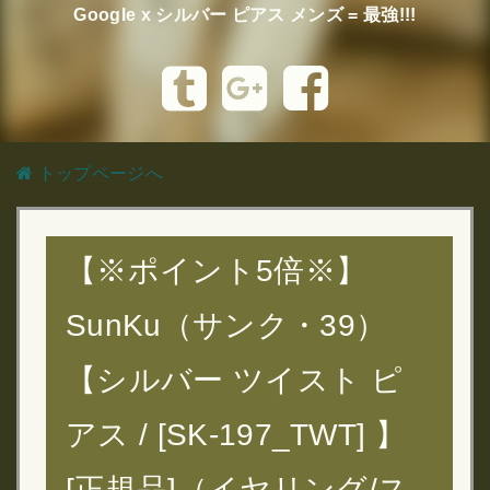
Google x シルバー ピアス メンズ = 最強!!!
トップページへ
【※ポイント5倍※】
SunKu（サンク・39）
【シルバー ツイスト ピ
アス / [SK-197_TWT] 】
[正規品]（イヤリング/ス