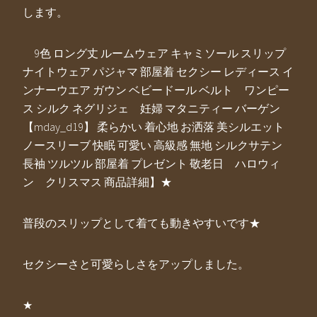
します。
9色 ロング丈 ルームウェア キャミソール スリップ
ナイトウェア パジャマ 部屋着 セクシー レディース イ
ンナーウエア ガウン ベビードール ベルト ワンピー
ス シルク ネグリジェ 妊婦 マタニティー バーゲン
【mday_d19】 柔らかい 着心地 お洒落 美シルエット
ノースリーブ 快眠 可愛い 高級感 無地 シルクサテン
長袖 ツルツル 部屋着 プレゼント 敬老日 ハロウィ
ン クリスマス 商品詳細】★
普段のスリップとして着ても動きやすいです★
セクシーさと可愛らしさをアップしました。
★