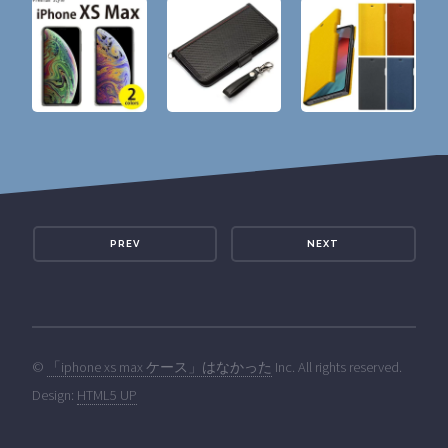
PREV
NEXT
©
「iphone xs max ケース」はなかった
Inc. All rights reserved.
Design:
HTML5 UP