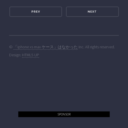
PREV
NEXT
©
「iphone xs max ケース」はなかった
Inc. All rights reserved.
Design:
HTML5 UP
SPONSOR