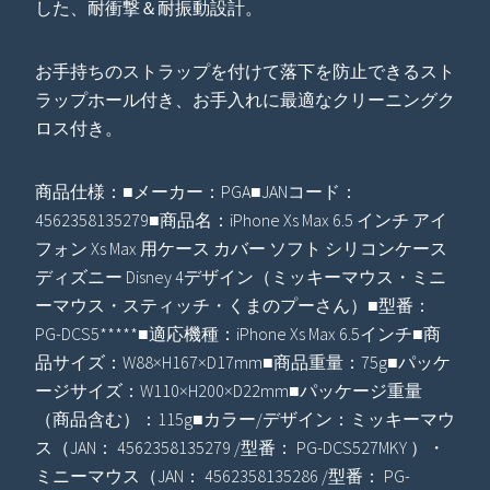
した、耐衝撃＆耐振動設計。
お手持ちのストラップを付けて落下を防止できるスト
ラップホール付き、お手入れに最適なクリーニングク
ロス付き。
商品仕様：■メーカー：PGA■JANコード：
4562358135279■商品名：iPhone Xs Max 6.5 インチ アイ
フォン Xs Max 用ケース カバー ソフト シリコンケース
ディズニー Disney 4デザイン（ミッキーマウス・ミニ
ーマウス・スティッチ・くまのプーさん）■型番：
PG-DCS5*****■適応機種：iPhone Xs Max 6.5インチ■商
品サイズ：W88×H167×D17mm■商品重量：75g■パッケ
ージサイズ：W110×H200×D22mm■パッケージ重量
（商品含む）：115g■カラー/デザイン：ミッキーマウ
ス（JAN： 4562358135279 /型番： PG-DCS527MKY ）・
ミニーマウス（JAN： 4562358135286 /型番： PG-